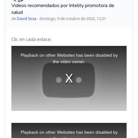
Videos recomendados por Intelity promotora de
salud
de
David Sosa
-
domingo, 9 de octubre de 2022, 12:21
Clic en cada enlace;
This
is
Playback on other Websites has been disabled by
a
the video owner.
modal
window.
This
is
Playback on other Websites has been disabled by
a