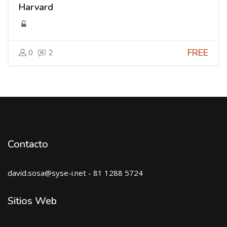
Harvard
FREE
0
2
Contacto
david.sosa@syse-i.net - 81 1288 5724
Sitios Web