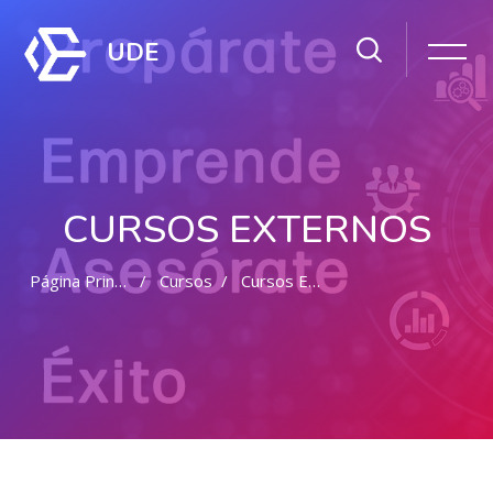
UDE
CURSOS EXTERNOS
Página Principal
Cursos
Cursos Externos
Salta al contenido principal